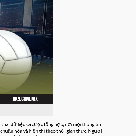
 thái dữ liệu cá cược tổng hợp, nơi mọi thông tin
 chuẩn hóa và hiển thị theo thời gian thực. Người