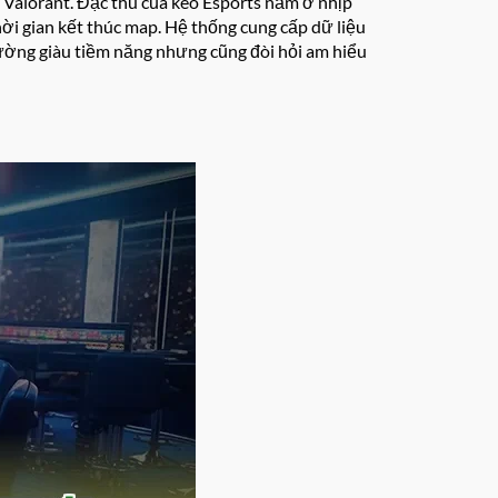
 Valorant. Đặc thù của kèo Esports nằm ở nhịp
ời gian kết thúc map. Hệ thống cung cấp dữ liệu
trường giàu tiềm năng nhưng cũng đòi hỏi am hiểu