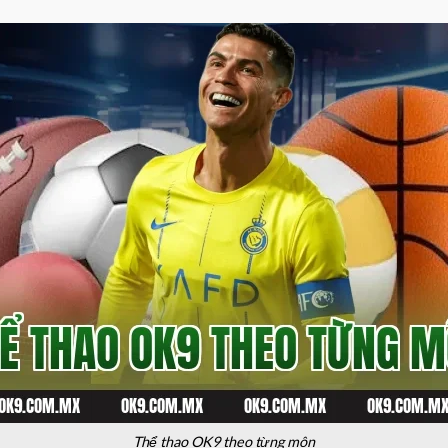
Thể thao OK9 theo từng môn