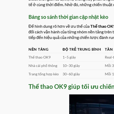
tế ở cùng thời điểm. Nhờ đó, những chiến thuật nh
Bảng so sánh thời gian cập nhật kèo
Để hình dung rõ hơn về ưu thế của
Thể thao OK
đối cách vận hành của từng nhóm nền tảng trên t
tiếp đến hiệu quả của những chiến lược đánh run
NỀN TẢNG
ĐỘ TRỄ TRUNG BÌNH
TẦN
Thể thao OK9
1–5 giây
Real-
Nhà cái phổ thông
10–30 giây
Mỗi 3
Trang tổng hợp kèo
30–60 giây
Mỗi 1
Thể thao OK9 giúp tối ưu chiế