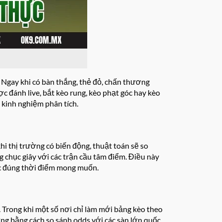
. Ngay khi có bàn thắng, thẻ đỏ, chấn thương
c đánh live, bắt kèo rung, kèo phạt góc hay kèo
ó kinh nghiệm phân tích.
i thị trường có biến động, thuật toán sẽ so
ng chục giây với các trận cầu tâm điểm. Điều này
ược đúng thời điểm mong muốn.
 Trong khi một số nơi chỉ làm mới bảng kèo theo
ứng bằng cách so sánh odds với các sàn lớn quốc