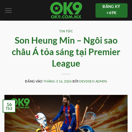
Bỏ
ĐĂNG KÝ
qua
+69K
nội
dung
TIN TỨC
Son Heung Min – Ngôi sao
châu Á tỏa sáng tại Premier
League
ĐĂNG VÀO
THÁNG 3 16, 2026
BỞI
DEV0SEO ADMIN
16
Th3