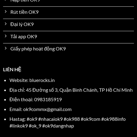
Rút tiền OK9
Đại lý OK9
Tải app OK9
Giấy phép hoạt động OK9
LIÊN HỆ
Website: bluerocks.in
Địa chỉ:
45 Đường số 3, Quận Bình Chánh, TP Hồ Chí Minh
Điện thoại: 0983185919
Email:
ok9commx@gmail.com
Hastag: #ok9 #nhacaiok9 #ok988 #ok9com #ok988info
#linkok9 #ok_9 #ok9dangnhap