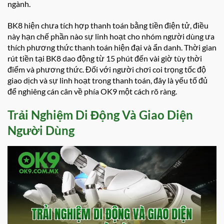
ngành.
BK8 hiện chưa tích hợp thanh toán bằng tiền điện tử, điều
này hạn chế phần nào sự linh hoạt cho nhóm người dùng ưa
thích phương thức thanh toán hiện đại và ẩn danh. Thời gian
rút tiền tại BK8 dao động từ 15 phút đến vài giờ tùy thời
điểm và phương thức. Đối với người chơi coi trọng tốc độ
giao dịch và sự linh hoạt trong thanh toán, đây là yếu tố đủ
để nghiêng cán cân về phía OK9 một cách rõ ràng.
Trải Nghiệm Di Động Và Giao Diện
Người Dùng