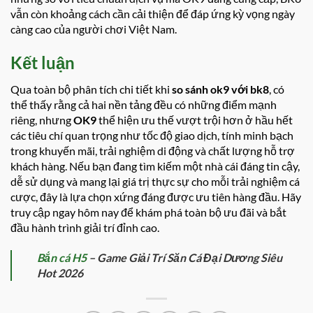
vẫn còn khoảng cách cần cải thiện để đáp ứng kỳ vọng ngày
càng cao của người chơi Việt Nam.
Kết luận
Qua toàn bộ phân tích chi tiết khi
so sánh ok9 với bk8
, có
thể thấy rằng cả hai nền tảng đều có những điểm mạnh
riêng, nhưng
OK9
thể hiện ưu thế vượt trội hơn ở hầu hết
các tiêu chí quan trọng như tốc độ giao dịch, tính minh bạch
trong khuyến mãi, trải nghiệm di động và chất lượng hỗ trợ
khách hàng. Nếu bạn đang tìm kiếm một nhà cái đáng tin cậy,
dễ sử dụng và mang lại giá trị thực sự cho mỗi trải nghiệm cá
cược, đây là lựa chọn xứng đáng được ưu tiên hàng đầu. Hãy
truy cập ngay hôm nay để khám phá toàn bộ ưu đãi và bắt
đầu hành trình giải trí đỉnh cao.
Bắn cá H5
– Game Giải Trí Săn Cá Đại Dương Siêu
Hot 2026