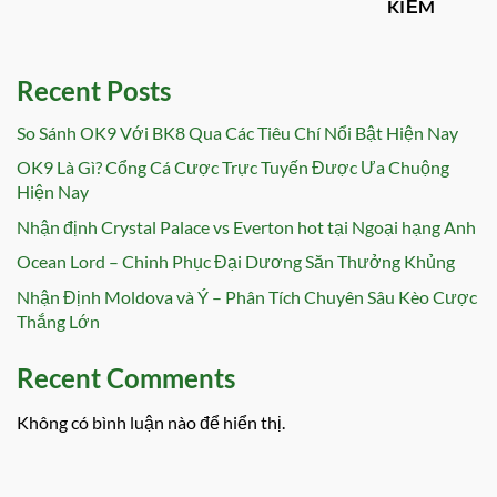
KIẾM
Recent Posts
So Sánh OK9 Với BK8 Qua Các Tiêu Chí Nổi Bật Hiện Nay
OK9 Là Gì? Cổng Cá Cược Trực Tuyến Được Ưa Chuộng
Hiện Nay
Nhận định Crystal Palace vs Everton hot tại Ngoại hạng Anh
Ocean Lord – Chinh Phục Đại Dương Săn Thưởng Khủng
Nhận Định Moldova và Ý – Phân Tích Chuyên Sâu Kèo Cược
Thắng Lớn
Recent Comments
Không có bình luận nào để hiển thị.