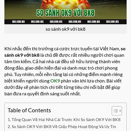
so sánh ok9 với bk8
Khi nhắc đến thị trường cá cược trực tuyến tại Việt Nam,
so
sánh ok9 với bk8
là chủ đề được rất nhiều người chơi quan
tâm tìm kiếm. Cả hai nhà cái đều sở hữu lượng thành viên
đông đảo, giao diện hiện đại và danh mục trò chơi phong
phú. Tuy nhiên, mỗi nền tảng lại có những điểm mạnh riêng
biệt khiến người dùng
OK9
phân vân khi lựa chọn. Bài viết
dưới đây sẽ phân tích chi tiết từng tiêu chí nổi bật để giúp
bạn đưa ra quyết định sáng suốt nhất.
Table of Contents
Tổng Quan Về Hai Nhà Cái Trước Khi So Sánh OK9 Với BK8
So Sánh OK9 Với BK8 Về Giấy Phép Hoạt Động Và Uy Tín