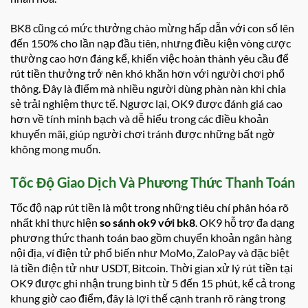
BK8 cũng có mức thưởng chào mừng hấp dẫn với con số lên
đến 150% cho lần nạp đầu tiên, nhưng điều kiện vòng cược
thường cao hơn đáng kể, khiến việc hoàn thành yêu cầu để
rút tiền thưởng trở nên khó khăn hơn với người chơi phổ
thông. Đây là điểm mà nhiều người dùng phàn nàn khi chia
sẻ trải nghiệm thực tế. Ngược lại, OK9 được đánh giá cao
hơn về tính minh bạch và dễ hiểu trong các điều khoản
khuyến mãi, giúp người chơi tránh được những bất ngờ
không mong muốn.
Tốc Độ Giao Dịch Và Phương Thức Thanh Toán
Tốc độ nạp rút tiền là một trong những tiêu chí phân hóa rõ
nhất khi thực hiện
so sánh ok9 với bk8
. OK9 hỗ trợ đa dạng
phương thức thanh toán bao gồm chuyển khoản ngân hàng
nội địa, ví điện tử phổ biến như MoMo, ZaloPay và đặc biệt
là tiền điện tử như USDT, Bitcoin. Thời gian xử lý rút tiền tại
OK9 được ghi nhận trung bình từ 5 đến 15 phút, kể cả trong
khung giờ cao điểm, đây là lợi thế cạnh tranh rõ ràng trong