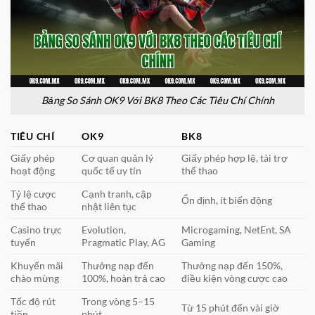
Bảng So Sánh OK9 Với BK8 Theo Các Tiêu Chí Chính
TIÊU CHÍ
OK9
BK8
Giấy phép
Cơ quan quản lý
Giấy phép hợp lệ, tài trợ
hoạt động
quốc tế uy tín
thể thao
Tỷ lệ cược
Cạnh tranh, cập
Ổn định, ít biến động
thể thao
nhật liên tục
Casino trực
Evolution,
Microgaming, NetEnt, SA
tuyến
Pragmatic Play, AG
Gaming
Khuyến mãi
Thưởng nạp đến
Thưởng nạp đến 150%,
chào mừng
100%, hoàn trả cao
điều kiện vòng cược cao
Tốc độ rút
Trong vòng 5–15
Từ 15 phút đến vài giờ
tiền
phút