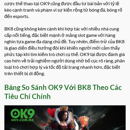
cược thể thao tại OK9 cũng được đầu tư bài bản với tỷ lệ
kèo cạnh tranh và phạm vi sự kiện rộng từ bóng đá, bóng rổ
đến esports.
BK8 cũng không kém cạnh khi hợp tác với nhiều nhà cung
cấp nổi tiếng, đặc biệt mạnh ở mảng slot game với hàng
nghìn tựa game đa dạng chủ đề. Tuy nhiên, điểm trừ của BK8
là giao diện điều hướng đôi khi khiến người mới cảm thấy
phức tạp khi tìm kiếm trò chơi cụ thể. OK9 lại được đánh giá
cao hơn về trải nghiệm người dùng nhờ bố cục rõ ràng, phân
loại trò chơi hợp lý và tốc độ tải trang nhanh hơn, đặc biệt
trên thiết bị di động.
Bảng So Sánh OK9 Với BK8 Theo Các
Tiêu Chí Chính