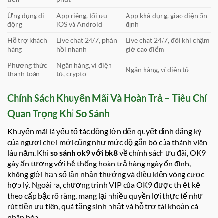
Ứng dụng di
App riêng, tối ưu
App khả dụng, giao diện ổn
động
iOS và Android
định
Hỗ trợ khách
Live chat 24/7, phản
Live chat 24/7, đôi khi chậm
hàng
hồi nhanh
giờ cao điểm
Phương thức
Ngân hàng, ví điện
Ngân hàng, ví điện tử
thanh toán
tử, crypto
Chính Sách Khuyến Mãi Và Hoàn Trả – Tiêu Chí
Quan Trọng Khi So Sánh
Khuyến mãi là yếu tố tác động lớn đến quyết định đăng ký
của người chơi mới cũng như mức độ gắn bó của thành viên
lâu năm. Khi
so sánh ok9 với bk8
về chính sách ưu đãi, OK9
gây ấn tượng với hệ thống hoàn trả hàng ngày ổn định,
không giới hạn số lần nhận thưởng và điều kiện vòng cược
hợp lý. Ngoài ra, chương trình VIP của OK9 được thiết kế
theo cấp bậc rõ ràng, mang lại nhiều quyền lợi thực tế như
rút tiền ưu tiên, quà tặng sinh nhật và hỗ trợ tài khoản cá
nhân hóa.