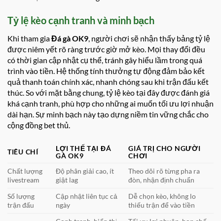
Tỷ lệ kèo cạnh tranh và minh bạch
Khi tham gia
Đá gà OK9
, người chơi sẽ nhận thấy bảng tỷ lệ
được niêm yết rõ ràng trước giờ mở kèo. Mọi thay đổi đều
có thời gian cập nhật cụ thể, tránh gây hiểu lầm trong quá
trình vào tiền. Hệ thống tính thưởng tự động đảm bảo kết
quả thanh toán chính xác, nhanh chóng sau khi trận đấu kết
thúc. So với mặt bằng chung, tỷ lệ kèo tại đây được đánh giá
khá cạnh tranh, phù hợp cho những ai muốn tối ưu lợi nhuận
dài hạn. Sự minh bạch này tạo dựng niềm tin vững chắc cho
cộng đồng bet thủ.
LỢI THẾ TẠI ĐÁ
GIÁ TRỊ CHO NGƯỜI
TIÊU CHÍ
GÀ OK9
CHƠI
Chất lượng
Độ phân giải cao, ít
Theo dõi rõ từng pha ra
livestream
giật lag
đòn, nhận định chuẩn
Số lượng
Cập nhật liên tục cả
Dễ chọn kèo, không lo
trận đấu
ngày
thiếu trận để vào tiền