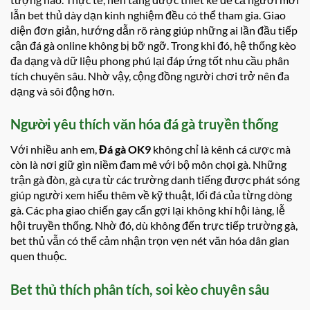
lẫn bet thủ dày dạn kinh nghiệm đều có thể tham gia. Giao
diện đơn giản, hướng dẫn rõ ràng giúp những ai lần đầu tiếp
cận đá gà online không bị bỡ ngỡ. Trong khi đó, hệ thống kèo
đa dạng và dữ liệu phong phú lại đáp ứng tốt nhu cầu phân
tích chuyên sâu. Nhờ vậy, cộng đồng người chơi trở nên đa
dạng và sôi động hơn.
Người yêu thích văn hóa đá gà truyền thống
Với nhiều anh em,
Đá gà OK9
không chỉ là kênh cá cược mà
còn là nơi giữ gìn niềm đam mê với bộ môn chọi gà. Những
trận gà đòn, gà cựa từ các trường danh tiếng được phát sóng
giúp người xem hiểu thêm về kỹ thuật, lối đá của từng dòng
gà. Các pha giao chiến gay cấn gợi lại không khí hội làng, lễ
hội truyền thống. Nhờ đó, dù không đến trực tiếp trường gà,
bet thủ vẫn có thể cảm nhận trọn vẹn nét văn hóa dân gian
quen thuộc.
Bet thủ thích phân tích, soi kèo chuyên sâu