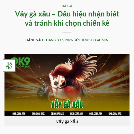
ĐÁ GÀ
Vảy gà xấu – Dấu hiệu nhận biết
và tránh khi chọn chiến kê
ĐĂNG VÀO
THÁNG 3 16, 2026
BỞI
DEV0SEO ADMIN
16
Th3
vảy gà xấu