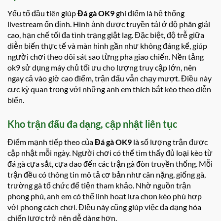
Yếu tố đầu tiên giúp
Đá gà OK9
ghi điểm là hệ thống
livestream ổn định. Hình ảnh được truyền tải ở độ phân giải
cao, hạn chế tối đa tình trạng giật lag. Đặc biệt, độ trễ giữa
diễn biến thực tế và màn hình gần như không đáng kể, giúp
người chơi theo dõi sát sao từng pha giao chiến. Nền tảng
ok9 sử dụng máy chủ tối ưu cho lượng truy cập lớn, nên
ngay cả vào giờ cao điểm, trận đấu vẫn chạy mượt. Điều này
cực kỳ quan trọng với những anh em thích bắt kèo theo diễn
biến.
Kho trận đấu đa dạng, cập nhật liên tục
Điểm mạnh tiếp theo của
Đá gà OK9
là số lượng trận được
cập nhật mỗi ngày. Người chơi có thể tìm thấy đủ loại kèo từ
đá gà cựa sắt, cựa dao đến các trận gà đòn truyền thống. Mỗi
trận đều có thông tin mô tả cơ bản như cân nặng, giống gà,
trường gà tổ chức để tiện tham khảo. Nhờ nguồn trận
phong phú, anh em có thể linh hoạt lựa chọn kèo phù hợp
với phong cách chơi. Điều này cũng giúp việc đa dạng hóa
chiến lược trở nên dễ dàng hơn.