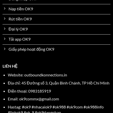
Nạp tiền OK9
Rút tiền OK9
Đại lý OK9
Tải app OK9
Giấy phép hoạt động OK9
LIÊN HỆ
Website: outboundkonnections.in
Địa chỉ:
45 Đường số 3, Quận Bình Chánh, TP Hồ Chí Minh
Điện thoại: 0983185919
Email:
ok9commx@gmail.com
Hastag: #ok9 #nhacaiok9 #ok988 #ok9com #ok988info
#linkok9 #ok_9 #ok9dangnhap