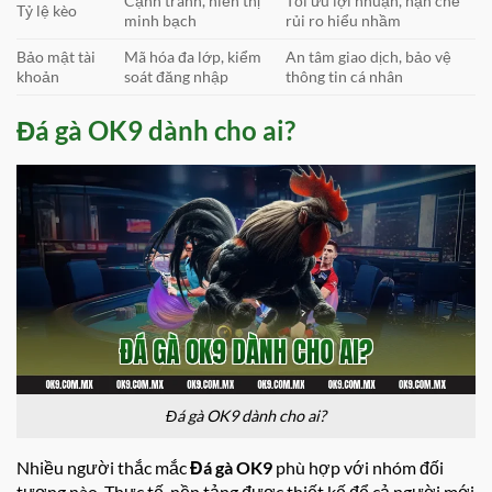
Cạnh tranh, hiển thị
Tối ưu lợi nhuận, hạn chế
Tỷ lệ kèo
minh bạch
rủi ro hiểu nhầm
Bảo mật tài
Mã hóa đa lớp, kiểm
An tâm giao dịch, bảo vệ
khoản
soát đăng nhập
thông tin cá nhân
Đá gà OK9 dành cho ai?
Đá gà OK9 dành cho ai?
Nhiều người thắc mắc
Đá gà OK9
phù hợp với nhóm đối
tượng nào. Thực tế, nền tảng được thiết kế để cả người mới