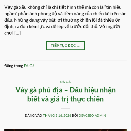
Vảy gà xấu không chỉ là chi tiết hình thể mà còn là “tín hiệu
ngầm” phản ánh phong độ và tiềm năng của chiến kê trên sàn
đấu. Những dạng vảy bất lợi thường khiến lối đá thiếu ổn
định, ra đòn kém lực và dễ lép vế trước đối thủ. Với người
chơi […]
TIẾP TỤC ĐỌC
→
Đăng trong
Đá Gà
ĐÁ GÀ
Vảy gà phủ địa – Dấu hiệu nhận
biết và giá trị thực chiến
ĐĂNG VÀO
THÁNG 3 16, 2026
BỞI
DEV0SEO ADMIN