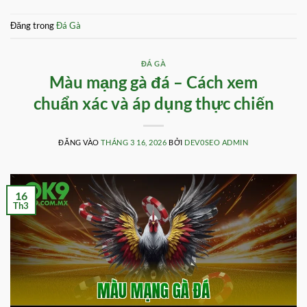
Đăng trong
Đá Gà
ĐÁ GÀ
Màu mạng gà đá – Cách xem
chuẩn xác và áp dụng thực chiến
ĐĂNG VÀO
THÁNG 3 16, 2026
BỞI
DEV0SEO ADMIN
16
Th3