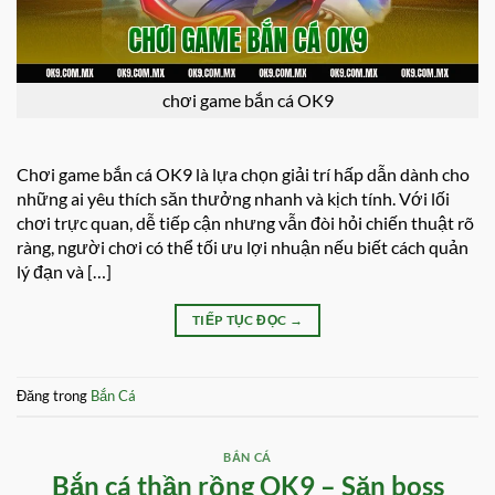
chơi game bắn cá OK9
Chơi game bắn cá OK9 là lựa chọn giải trí hấp dẫn dành cho
những ai yêu thích săn thưởng nhanh và kịch tính. Với lối
chơi trực quan, dễ tiếp cận nhưng vẫn đòi hỏi chiến thuật rõ
ràng, người chơi có thể tối ưu lợi nhuận nếu biết cách quản
lý đạn và […]
TIẾP TỤC ĐỌC
→
Đăng trong
Bắn Cá
BẮN CÁ
Bắn cá thần rồng OK9 – Săn boss