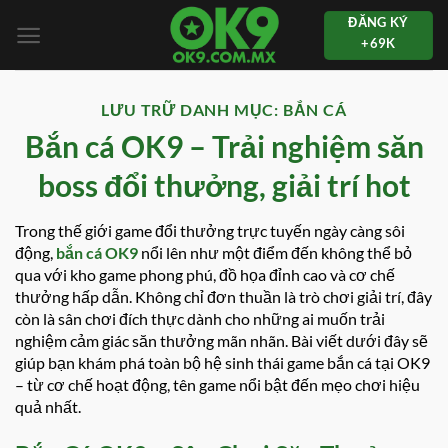
Bỏ
ĐĂNG KÝ
qua
+69K
nội
dung
LƯU TRỮ DANH MỤC:
BẮN CÁ
Bắn cá OK9 – Trải nghiệm săn
boss đổi thưởng, giải trí hot
Trong thế giới game đổi thưởng trực tuyến ngày càng sôi
động,
bắn cá OK9
nổi lên như một điểm đến không thể bỏ
qua với kho game phong phú, đồ họa đỉnh cao và cơ chế
thưởng hấp dẫn. Không chỉ đơn thuần là trò chơi giải trí, đây
còn là sân chơi đích thực dành cho những ai muốn trải
nghiệm cảm giác săn thưởng mãn nhãn. Bài viết dưới đây sẽ
giúp bạn khám phá toàn bộ hệ sinh thái game bắn cá tại OK9
– từ cơ chế hoạt động, tên game nổi bật đến mẹo chơi hiệu
quả nhất.