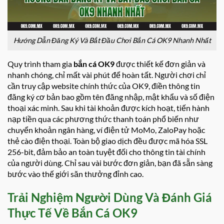
Hướng Dẫn Đăng Ký Và Bắt Đầu Chơi Bắn Cá OK9 Nhanh Nhất
Quy trình tham gia
bắn cá OK9
được thiết kế đơn giản và
nhanh chóng, chỉ mất vài phút để hoàn tất. Người chơi chỉ
cần truy cập website chính thức của OK9, điền thông tin
đăng ký cơ bản bao gồm tên đăng nhập, mật khẩu và số điện
thoại xác minh. Sau khi tài khoản được kích hoạt, tiến hành
nạp tiền qua các phương thức thanh toán phổ biến như
chuyển khoản ngân hàng, ví điện tử MoMo, ZaloPay hoặc
thẻ cào điện thoại. Toàn bộ giao dịch đều được mã hóa SSL
256-bit, đảm bảo an toàn tuyệt đối cho thông tin tài chính
của người dùng. Chỉ sau vài bước đơn giản, bạn đã sẵn sàng
bước vào thế giới săn thưởng đỉnh cao.
Trải Nghiệm Người Dùng Và Đánh Giá
Thực Tế Về Bắn Cá OK9