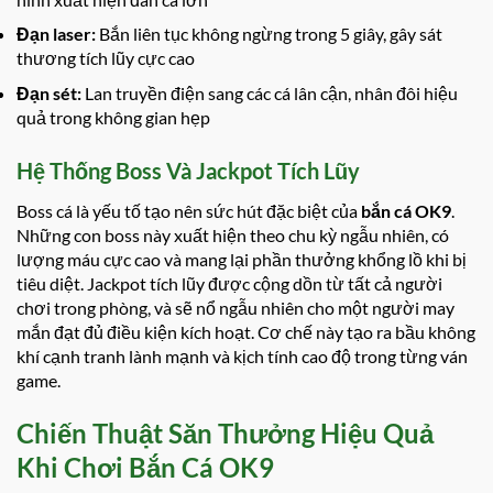
Đạn laser:
Bắn liên tục không ngừng trong 5 giây, gây sát
thương tích lũy cực cao
Đạn sét:
Lan truyền điện sang các cá lân cận, nhân đôi hiệu
quả trong không gian hẹp
Hệ Thống Boss Và Jackpot Tích Lũy
Boss cá là yếu tố tạo nên sức hút đặc biệt của
bắn cá OK9
.
Những con boss này xuất hiện theo chu kỳ ngẫu nhiên, có
lượng máu cực cao và mang lại phần thưởng khổng lồ khi bị
tiêu diệt. Jackpot tích lũy được cộng dồn từ tất cả người
chơi trong phòng, và sẽ nổ ngẫu nhiên cho một người may
mắn đạt đủ điều kiện kích hoạt. Cơ chế này tạo ra bầu không
khí cạnh tranh lành mạnh và kịch tính cao độ trong từng ván
game.
Chiến Thuật Săn Thưởng Hiệu Quả
Khi Chơi Bắn Cá OK9