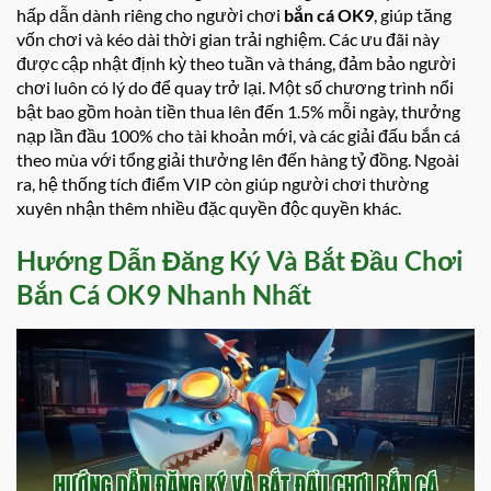
hấp dẫn dành riêng cho người chơi
bắn cá OK9
, giúp tăng
vốn chơi và kéo dài thời gian trải nghiệm. Các ưu đãi này
được cập nhật định kỳ theo tuần và tháng, đảm bảo người
chơi luôn có lý do để quay trở lại. Một số chương trình nổi
bật bao gồm hoàn tiền thua lên đến 1.5% mỗi ngày, thưởng
nạp lần đầu 100% cho tài khoản mới, và các giải đấu bắn cá
theo mùa với tổng giải thưởng lên đến hàng tỷ đồng. Ngoài
ra, hệ thống tích điểm VIP còn giúp người chơi thường
xuyên nhận thêm nhiều đặc quyền độc quyền khác.
Hướng Dẫn Đăng Ký Và Bắt Đầu Chơi
Bắn Cá OK9 Nhanh Nhất