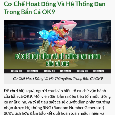
Cơ Chế Hoạt Động Và Hệ Thống Đạn
Trong Bắn Cá OK9
Cơ Chế Hoạt Động Và Hệ Thống Đạn Trong Bắn Cá OK9
Để chơi hiệu quả, người chơi cần hiểu rõ cơ chế vận hành
của
bắn cá OK9
. Mỗi viên đạn bắn ra đều tiêu tốn một lượng
xu nhất định, và tỷ lệ tiêu diệt cá sẽ quyết định phần thưởng
nhận được. Hệ thống RNG (Random Number Generator)
được tích hợp đảm bảo kết quả hoàn toàn ngẫu nhiên và