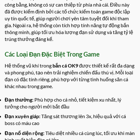
công bằng, không có sự can thiệp từ phía nhà cái. Điều này
đã được kiểm định bởi các tổ chức kiểm toán game độc lập
uy tín quốc tế, giúp người chơi yên tâm tuyệt đối khi tham
gia. Ngoài ra, hệ thống còn tích hợp tính năng tự động bắn
thông minh, giúp tối ưu hóa lượng đạn sử dụng và tăng tỷ lệ
trúng thưởng đáng kể.
Các Loại Đạn Đặc Biệt Trong Game
Hệ thống vũ khí trong
bắn cá OK9
được thiết kế rất đa dạng
và phong phú, tạo nên trải nghiệm chiến đấu thú vị. Mỗi loại
đạn có đặc tính riêng, phù hợp với từng tình huống săn cá
khác nhau trong game.
Đạn thường:
Phù hợp cho cá nhỏ, tiết kiệm xu nhất, lý
tưởng cho người mới bắt đầu
Đạn xuyên giáp:
Tăng sát thương lên 3x, hiệu quả với cá
boss có máu cao
Đạn nổ diện rộng:
Tiêu diệt nhiều cá cùng lúc, tối ưu khi màn
hình xuất hiện đàn cá lớn