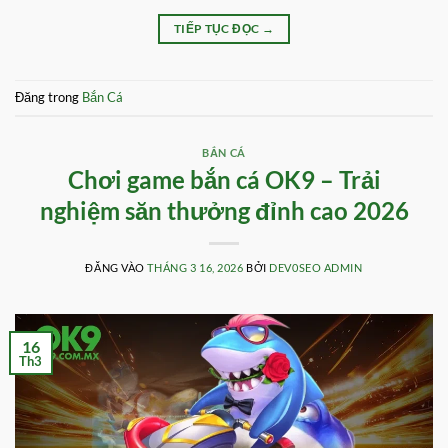
TIẾP TỤC ĐỌC
→
Đăng trong
Bắn Cá
BẮN CÁ
Chơi game bắn cá OK9 – Trải
nghiệm săn thưởng đỉnh cao 2026
ĐĂNG VÀO
THÁNG 3 16, 2026
BỞI
DEV0SEO ADMIN
16
Th3