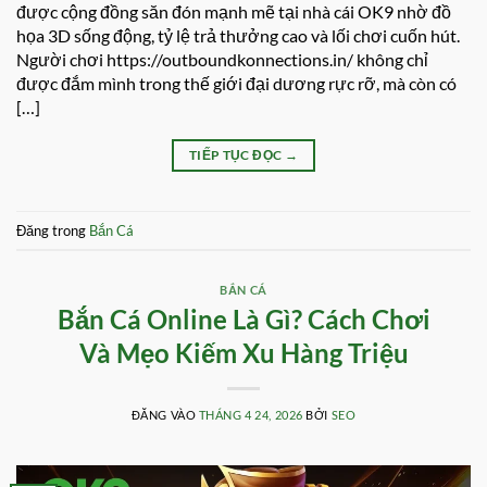
được cộng đồng săn đón mạnh mẽ tại nhà cái OK9 nhờ đồ
họa 3D sống động, tỷ lệ trả thưởng cao và lối chơi cuốn hút.
Người chơi https://outboundkonnections.in/ không chỉ
được đắm mình trong thế giới đại dương rực rỡ, mà còn có
[…]
TIẾP TỤC ĐỌC
→
Đăng trong
Bắn Cá
BẮN CÁ
Bắn Cá Online Là Gì? Cách Chơi
Và Mẹo Kiếm Xu Hàng Triệu
ĐĂNG VÀO
THÁNG 4 24, 2026
BỞI
SEO